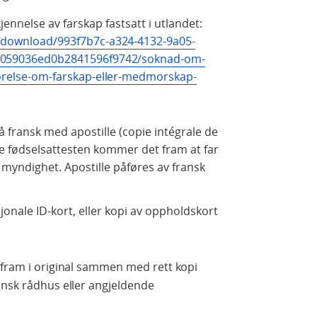
ennelse av farskap fastsatt i utlandet:
/download/993f7b7c-a324-4132-9a05-
7059036ed0b2841596f9742/soknad-om-
orelse-om-farskap-eller-medmorskap-
 fransk med apostille (copie intégrale de
ne fødselsattesten kommer det fram at far
 myndighet. Apostille påføres av fransk
jonale ID-kort, eller kopi av oppholdskort
 fram i original sammen med rett kopi
ansk rådhus eller angjeldende