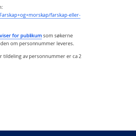
n:
Farskap+og+morskap/farskap-eller-
iviser for publikum
som søkerne
knaden om personnummer leveres.
or tildeling av personnummer er ca 2