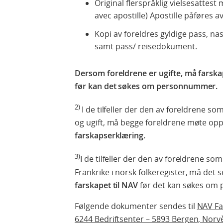
Original flerspråklig vielsesattest
avec apostille) Apostille påføres av
Kopi av foreldres gyldige pass, nas
samt pass/ reisedokument.
Dersom foreldrene er ugifte, må farskap
før kan det søkes om personnummer.
2)
I de tilfeller der den av foreldrene s
og ugift, må begge foreldrene møte op
farskapserklæring.
3)
I de tilfeller der den av foreldrene som 
Frankrike i norsk folkeregister, må det
farskapet til NAV
før det kan søkes om
Følgende dokumenter sendes til
NAV Fa
6244 Bedriftsenter – 5893 Bergen, Norv