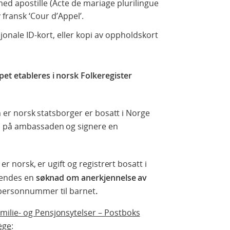
 med apostille (Acte de mariage plurilingue
 fransk ‘Cour d’Appel’.
jonale ID-kort, eller kopi av oppholdskort
et etableres i norsk Folkeregister
om er norsk statsborger er bosatt i Norge
p på ambassaden og signere en
er norsk, er ugift og registrert bosatt i
 sendes en
søknad om anerkjennelse av
 personnummer til barnet
.
milie- og Pensjonsytelser – Postboks
ège
: