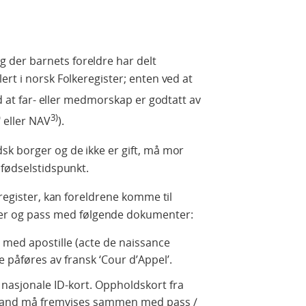
der barnets foreldre har delt
rt i norsk Folkeregister; enten ved at
ed at far- eller medmorskap er godtatt av
)
3)
eller NAV
).
sk borger og de ikke er gift, må mor
 fødselstidspunkt.
eregister, kan foreldrene komme til
 og pass med følgende dokumenter:
t med apostille (acte de naissance
le påføres av fransk ‘Cour d’Appel’.
r nasjonale ID-kort. Oppholdskort fra
nland må fremvises sammen med pass /