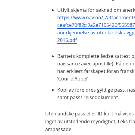
Utfylt skjema for søknad om anerkj
https://www.nav.no/_/attachment
ceafce70f82c:9a2e7105426f56598
anerkjennelse-av-utenlandsk-avgj
2016.pdf
Barnets komplette fødselsattest på
naissance avec apostille). På den
har erklært farskapet foran fransk
‘Cour d’Appel’.
Kopi av foreldres gyldige pass, nas
samt pass/ reisedokument.
Utenlandske pass eller ID-kort må vises
laget av utstedende myndighet, f.eks fr
ambassade.