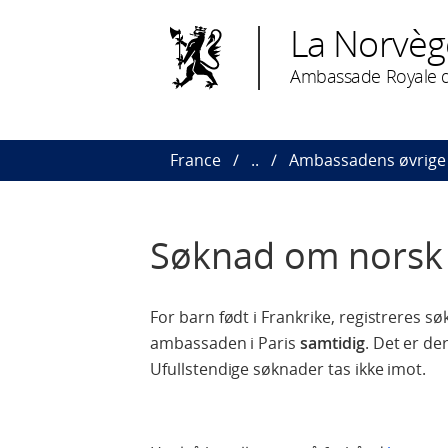
La Norvèg
Ambassade Royale d
France
..
Ambassadens øvrige 
Søknad om nors
For barn født i Frankrike, registrere
ambassaden i Paris
samtidig
. Det er de
Ufullstendige søknader tas ikke imot.