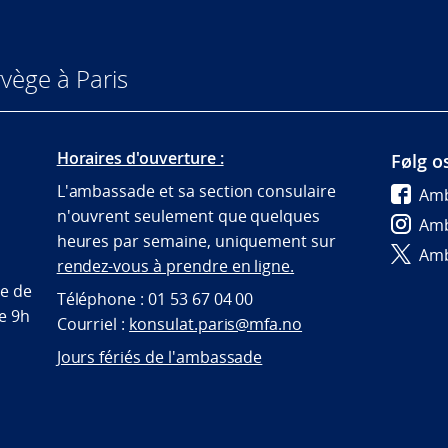
vège à Paris
Horaires d'ouverture :
Følg o
L'ambassade et sa section consulaire
Amb
n'ouvrent seulement que quelques
Amb
heures par semaine, uniquement sur
Amb
rendez-vous à prendre en ligne.
te de
Téléphone : 01 53 67 04 00
de 9h
Courriel :
konsulat.paris@mfa.no
Jours fériés de l'ambassade