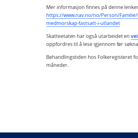
Mer informasjon finnes på denne lenke
https://www.nav.no/no/Person/Familie/
medmorskap-fastsatt-i-utlandet
Skatteetaten har også utarbeidet en
ve
oppfordres til å lese igjennom før sø
Behandlingstiden hos Folkeregisteret f
måneder.