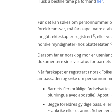
Husk å bestille time på forhånd
her
.
Før
det kan søkes om personnummer og 
foreldreansvar, må farskapet være etable
1)
inngått ekteskap er registrert
, eller v
2
norske myndigheter (hos Skatteetaten
Dersom far er norsk og mor er utenland
dokumentere sin sivilstatus for barnets
Når farskapet er registrert i norsk Folk
ambassaden og søke om personnummer
Barnets flerspråklige fødselsattes
plurilingue avec apostille). Apostil
Begge foreldres gyldige pass, elle
Frankrike eller et annet Schenge