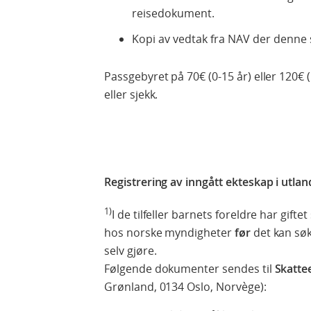
reisedokument.
Kopi av vedtak fra NAV der denne 
Passgebyret på 70€ (0-15 år) eller 120€
eller sjekk.
Registrering av inngått ekteskap i utland
1)
I de tilfeller barnets foreldre har gift
hos norske myndigheter
før
det kan sø
selv gjøre.
Følgende dokumenter sendes til
Skatte
Grønland, 0134 Oslo, Norvège):