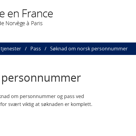
e en France
e Norvège à Paris
tjenester
Pass
Søknad om norsk personnummer
k personnummer
s søknad om personnummer og pass ved
rfor svært viktig at søknaden er komplett.