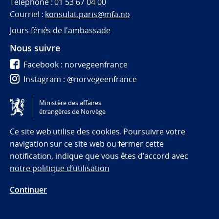
Téléphone : 01 53 67 04 00
Courriel :
konsulat.paris@mfa.no
Jours fériés de l'ambassade
Nous suivre
Facebook : norvegeenfrance
Instagram : @norvegeenfrance
Twitter : @norvegeenfrance
Ministère des affaires
étrangères de Norvège
Tilgjengelighetserklæring / Accessibility statement
(NO)
Ce site web utilise des cookies. Poursuivre votre
navigation sur ce site web ou fermer cette
notification, indique que vous êtes d’accord avec
notre politique d’utilisation
Continuer