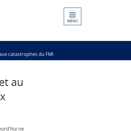
MENU
e aux catastrophes du FMI
et au
ux
ourd'hui ne