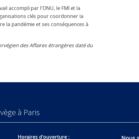
ail accompli par l'ONU, le FMI et la
ganisations clés pour coordonner la
ntre la pandémie et ses conséquences à
végien des Affaires étrangères daté du
vège à Paris
Horaires d'ouverture :
Nous s