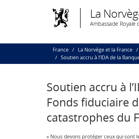
La Norvèg
Ambassade Royale d
France
La Norvège et la France
Soutien accru à l’IDA de la Banqu
Soutien accru à l
Fonds fiduciaire d
catastrophes du 
« Nous devons protéger ceux qui sont le