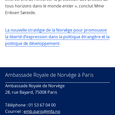
tous horizons dans le monde entier », conclut Mme
Eriksen Søreide.
La nouvelle stratégie de la Norvège pour promouvoir
la liberté d’expression dans la politique étrangère et la
politique de développement
.
Ambassade Royale de Norvège à Paris
Ambassade Royale de Norvège
28, rue Bayard, 75008 Paris
Téléphone : 01 53 67 04 00
Courriel :
emb.paris@mfa.no