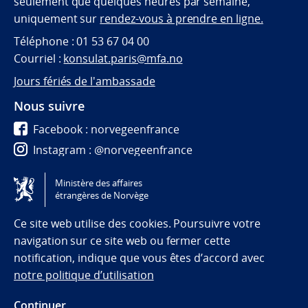
seulement que quelques heures par semaine,
uniquement sur
rendez-vous à prendre en ligne.
Téléphone : 01 53 67 04 00
Courriel :
konsulat.paris@mfa.no
Jours fériés de l'ambassade
Nous suivre
Facebook : norvegeenfrance
Instagram : @norvegeenfrance
Twitter : @norvegeenfrance
Ministère des affaires
étrangères de Norvège
Tilgjengelighetserklæring / Accessibility statement
(NO)
Ce site web utilise des cookies. Poursuivre votre
navigation sur ce site web ou fermer cette
notification, indique que vous êtes d’accord avec
notre politique d’utilisation
Continuer