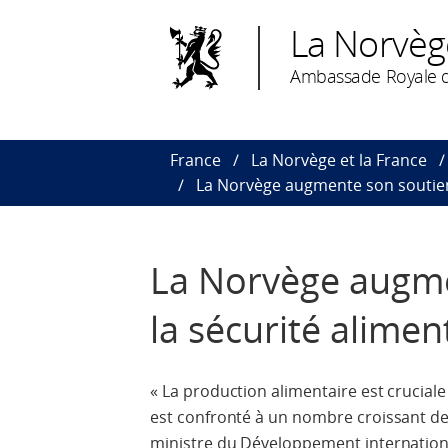
La Norvèg
Ambassade Royale d
France
La Norvège et la France
La Norvège augmente son soutien 
La Norvège augme
la sécurité alimen
« La production alimentaire est crucial
est confronté à un nombre croissant de cr
ministre du Développement internation