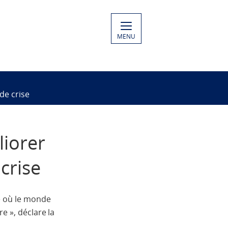
MENU
de crise
iorer
 crise
re où le monde
e », déclare la