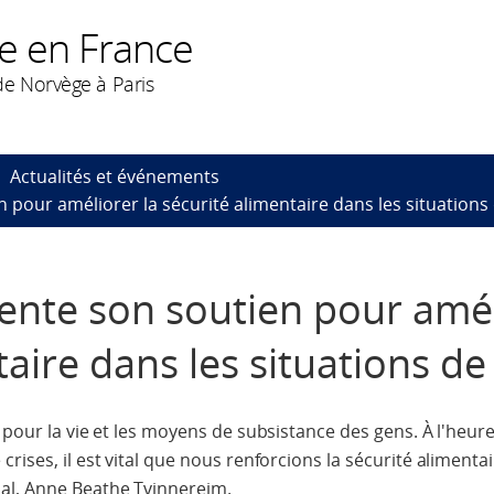
e en France
e Norvège à Paris
Actualités et événements
pour améliorer la sécurité alimentaire dans les situations 
nte son soutien pour amél
taire dans les situations de
e pour la vie et les moyens de subsistance des gens. À l'heu
ises, il est vital que nous renforcions la sécurité alimentair
al, Anne Beathe Tvinnereim.