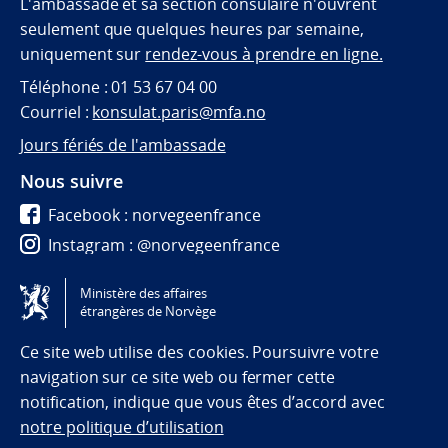
L'ambassade et sa section consulaire n'ouvrent
seulement que quelques heures par semaine,
uniquement sur
rendez-vous à prendre en ligne.
Téléphone : 01 53 67 04 00
Courriel :
konsulat.paris@mfa.no
Jours fériés de l'ambassade
Nous suivre
Facebook : norvegeenfrance
Instagram : @norvegeenfrance
Twitter : @norvegeenfrance
Ministère des affaires
étrangères de Norvège
Tilgjengelighetserklæring / Accessibility statement
(NO)
Ce site web utilise des cookies. Poursuivre votre
navigation sur ce site web ou fermer cette
notification, indique que vous êtes d’accord avec
notre politique d’utilisation