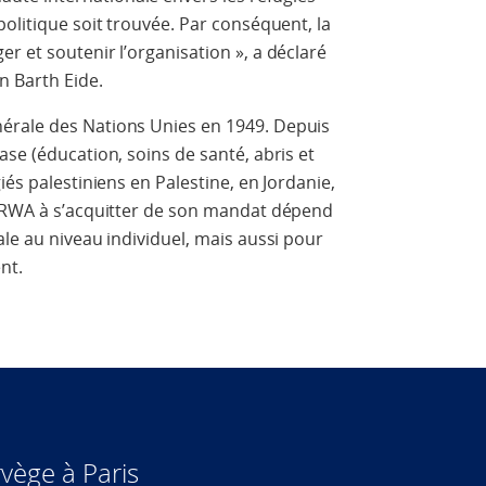
politique
soit
trouvée
.
Par
conséquent
,
la
ger
et
soutenir
l
’
organisation
»,
a
déclaré
n
Barth
Eide
.
érale
des
Nations
Unies
en
1949
.
Depuis
ase
(
éducation
,
soins
de
santé
,
abris
et
iés
palestiniens
en
Palestine
,
en
Jordanie
,
RWA
à
s
’
acquitter
de
son
mandat
dépend
ale
au
niveau
individuel
,
mais
aussi
pour
ent
.
vège à Paris