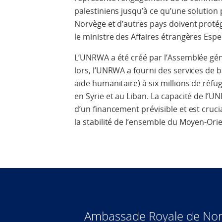
palestiniens
jusqu
’
à
ce
qu
’
une
solution
Norvège
et
d
’
autres
pays
doivent
proté
le
ministre
des
Affaires
étrangères
Espe
L
’
UNRWA
a
été
créé
par
l
’
Assemblée
gén
lors
,
l
’
UNRWA
a
fourni
des
services
de
b
aide
humanitaire)
à
six
millions
de
réfug
en
Syrie
et
au
Liban
.
La
capacité
de
l
’
UN
d
’
un
financement
prévisible
et
est
cruci
la
stabilité
de
l
’
ensemble
du
Moyen
-
Ori
Ambassade Royale de Nor