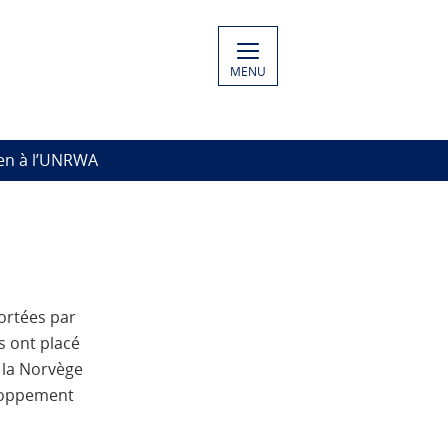
MENU
ien à l’UNRWA
ortées par
s ont placé
 la Norvège
eloppement