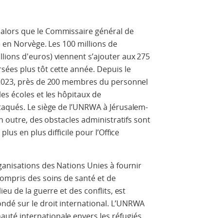
alors
que
le
Commissaire
général
de
e
en
Norvège
.
Les
100
millions
de
llions
d'euros
)
viennent
s
’
ajouter
aux
275
rsées
plus
tôt
cette
année
.
Depuis
le
2023
,
près
de
200
membres
du
personnel
les
écoles
et
les
hôpitaux
de
taqués
.
Le
siège
de
l
’
UNRWA
à
Jérusalem
-
n
outre
,
des
obstacles
administratifs
sont
e
plus
en
plus
difficile
pour
l
’
Office
ganisations
des
Nations
Unies
à
fournir
compris
des
soins
de
santé
et
de
lieu
de
la
guerre
et
des
conflits
,
est
ondé
sur
le
droit
international
.
L
’
UNRWA
auté
internationale
envers
les
réfugiés