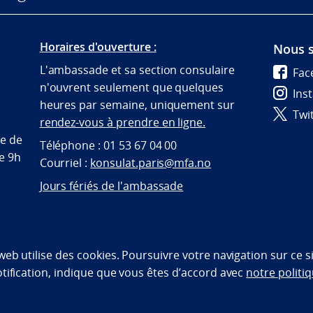
Horaires d'ouverture :
Nous s
L'ambassade et sa section consulaire
Fac
n'ouvrent seulement que quelques
Ins
heures par semaine, uniquement sur
Twi
rendez-vous à prendre en ligne.
te de
Téléphone : 01 53 67 04 00
de 9h
Courriel :
konsulat.paris@mfa.no
Jours fériés de l'ambassade
bility statement (NO)
 web utilise des cookies. Poursuivre votre navigation sur ce 
otification, indique que vous êtes d’accord avec
notre politiq