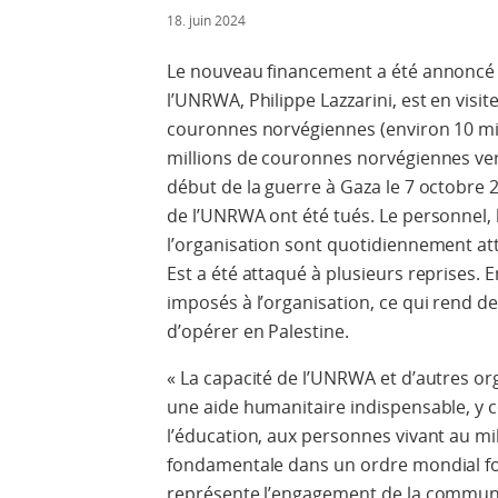
18. juin 2024
Le
nouveau
financement
a
été
annoncé
l
’
UNRWA
,
Philippe
Lazzarini
,
est
en
visit
couronnes
norvégiennes
(
environ
10
mi
millions
de
couronnes
norvégiennes
ve
début
de
la
guerre
à
Gaza
le
7
octobre
de
l’
UNRWA
ont
été
tués
.
Le
personnel
,
l
’
organisation
sont
quotidiennement
at
Est
a
été
attaqué
à
plusieurs
reprises
.
E
imposés
à
l
’
organisation
,
ce
qui
rend
d
d
’
opérer
en
Palestine
.
«
La
capacité
de
l
’
UNRWA
et
d
’
autres
or
une
aide
humanitaire
indispensable
,
y
l
’
éducation
,
aux
personnes
vivant
au
mi
fondamentale
dans
un
ordre
mondial
f
représente
l
’
engagement
de
la
commun