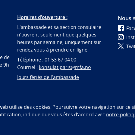
Horaires d'ouverture :
Nous s
L'ambassade et sa section consulaire
Fac
n'ouvrent seulement que quelques
Ins
heures par semaine, uniquement sur
Twi
rendez-vous à prendre en ligne.
te de
Téléphone : 01 53 67 04 00
de 9h
Courriel :
konsulat.paris@mfa.no
Jours fériés de l'ambassade
bility statement (NO)
 web utilise des cookies. Poursuivre votre navigation sur ce 
otification, indique que vous êtes d’accord avec
notre politiq