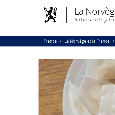
La Norvèg
Ambassade Royale d
France
La Norvège et la France