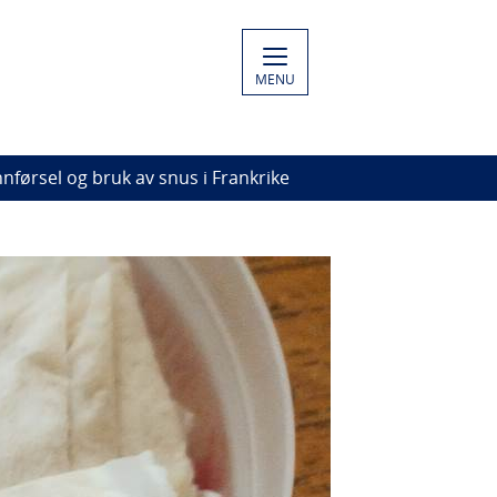
MENU
førsel og bruk av snus i Frankrike