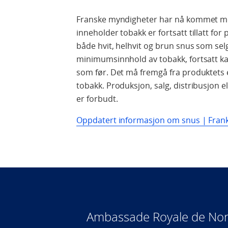
Franske myndigheter har nå kommet me
inneholder tobakk er fortsatt tillatt for p
både hvit, helhvit og brun snus som sel
minimumsinnhold av tobakk, fortsatt ka
som før. Det må fremgå fra produktets 
tobakk.
Produksjon, salg, distribusjon el
er forbudt.
Oppdatert informasjon om snus | Frank
Ambassade Royale de Nor