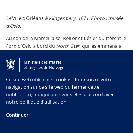
Le
Ville d’Orléans
à Klingenberg, 1871. Photo : musée
d’Oslo.
Au son de la Marseillaise, Rollier et Bézier quittèrent le
fjord d'Oslo à bord du
North Star
, qui les emmena à
Londres, d’où ils prirent à nouveau la mer pour
rejoindre Tours.
Ministère des affaires
étrangères de Norvège
Lorsqu’ils rejoignirent enfin le gouvernement français,
Ce site web utilise des cookies. Poursuivre votre
deux semaines s’étaient écoulées depuis leur départ
navigation sur ce site web ou fermer cette
en ballon de Paris. Ils avaient expédié dès leur arrivée
notification, indique que vous êtes d’accord avec
à Christiania le message enjoignant les forces armées
notre politique d’utilisation
de s’unir, mais il était déjà trop tard.
Continuer
Malheureusement pour les Français, l'armée au Sud-
ouest de Paris avait déjà lancé l’assaut pour libérer la
ville, mais ce fut un échec.