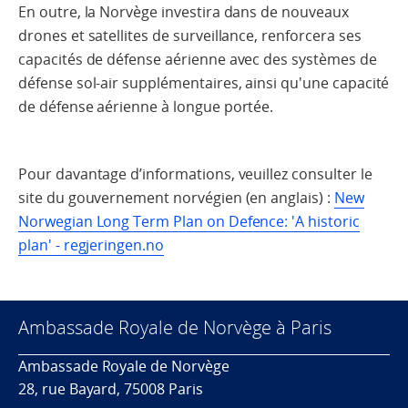
En outre, la Norvège investira dans de nouveaux
drones et satellites de surveillance, renforcera ses
capacités de défense aérienne avec des systèmes de
défense sol-air supplémentaires, ainsi qu'une capacité
de défense aérienne à longue portée.
Pour davantage d’informations, veuillez consulter le
site du gouvernement norvégien (en anglais) :
New
Norwegian Long Term Plan on Defence: 'A historic
plan' - regjeringen.no
Ambassade Royale de Norvège à Paris
Ambassade Royale de Norvège
28, rue Bayard, 75008 Paris