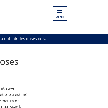
MENU
u à obtenir des doses de vaccin
doses
itiative
t elle a estimé
ermettra de
s les pays à