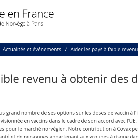
e en France
e Norvège à Paris
Actualités et événements
Aider les pays à faible reven
aible revenu à obtenir des 
us grand nombre de ses options sur les doses de vaccin à l'in
isionnée en vaccins dans le cadre de son accord avec l'UE, e
tes pour le marché norvégien. Notre contribution à Covax p
santé et de personnes appartenant aux groupes à risque dan