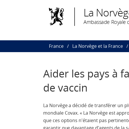
La Norvèg
Ambassade Royale d
France
La Norvège et la France
Aider les pays à f
de vaccin
La Norvège a décidé de transférer un pl
mondiale Covax. « La Norvège est approv
que ces options n'étaient pas pertinen
garantir que davantage d’agents de la 