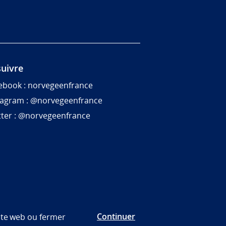
uivre
ebook : norvegeenfrance
tagram : @norvegeenfrance
tter : @norvegeenfrance
Continuer
site web ou fermer