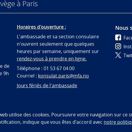
vège à Paris
Horaires d'ouverture :
Nous s
L'ambassade et sa section consulaire
Fac
n'ouvrent seulement que quelques
Ins
heures par semaine, uniquement sur
Twi
rendez-vous à prendre en ligne.
te de
Téléphone : 01 53 67 04 00
de 9h
Courriel :
konsulat.paris@mfa.no
Jours fériés de l'ambassade
bility statement (NO)
 web utilise des cookies. Poursuivre votre navigation sur ce 
otification, indique que vous êtes d’accord avec
notre politiq