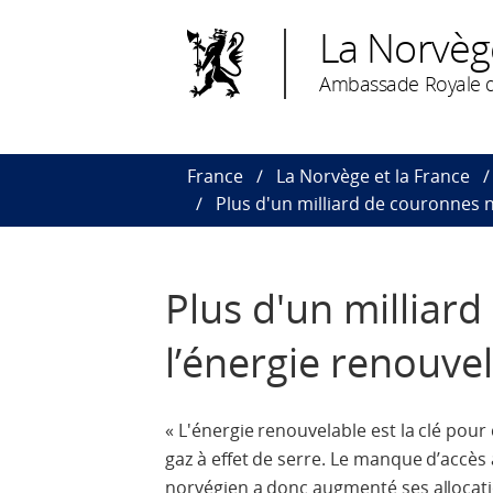
La Norvèg
Ambassade Royale d
France
La Norvège et la France
Plus d'un milliard de couronnes 
Plus d'un milliar
l’énergie renouve
« L'énergie renouvelable est la clé p
gaz à effet de serre. Le manque d’accè
norvégien a donc augmenté ses allocati