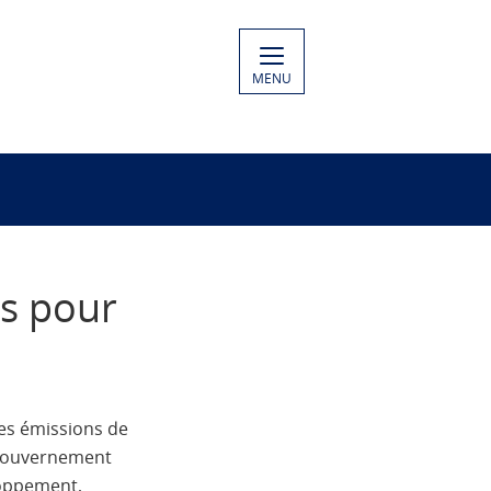
MENU
es pour
es émissions de
e Gouvernement
loppement,