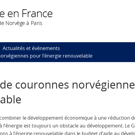
e en France
e Norvège à Paris
Actualités et événements
norvégiennes pour l’énergie renouvelable
d de couronnes norvégienn
lable
our combiner le développement économique à une réduction d
s à l’énergie est toujours un obstacle au développement. L
ons à l’énergie renouvelable dans le budget d’aide au déve