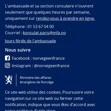
L'ambassade et sa section consulaire n'ouvrent
seulement que quelques heures par semaine,
uniquement sur
rendez-vous à prendre en ligne.
Téléphone : 01 53 67 04 00
Courriel :
konsulat.paris@mfa.no
Jours fériés de l'ambassade
Nous suivre
Facebook : norvegeenfrance
Instagram : @norvegeenfrance
Twitter : @norvegeenfrance
Ministère des affaires
étrangères de Norvège
Tilgjengelighetserklæring / Accessibility statement
(NO)
Ce site web utilise des cookies. Poursuivre votre
navigation sur ce site web ou fermer cette
notification, indique que vous êtes d’accord avec
notre politique d’utilisation