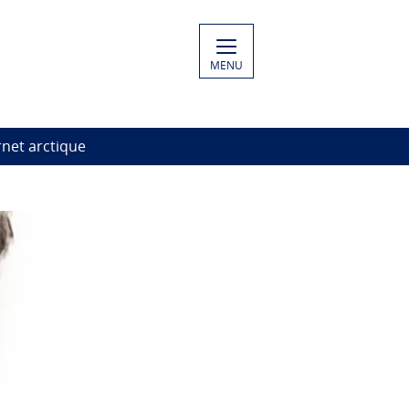
MENU
rnet arctique