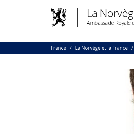
La Norvèg
Ambassade Royale d
France
La Norvège et la France