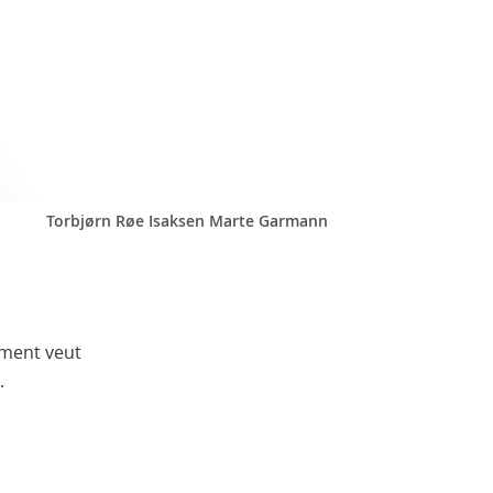
Torbjørn Røe Isaksen Marte Garmann
ement veut
.