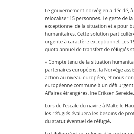
Le gouvernement norvégien a décidé, à
relocaliser 15 personnes. Le geste de l
exceptionnel de la situation et a pour bu
humanitaires. Cette solution particuliè
urgente à caractère exceptionnel. Les 
quota annuel de transfert de réfugiés st
« Compte tenu de la situation humanitaire
partenaires européens, la Norvège assis
action au niveau européen, et nous con
européenne commune à un défi urgent »
Affaires étrangères, Ine Eriksen Søreide
Lors de l’escale du navire à Malte le H
les réfugiés évaluera les besoins de pr
du statut éventuel de réfugié.
Le Lifeline s’est vu refuser d'accoster 