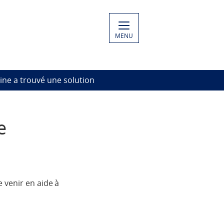
MENU
eline a trouvé une solution
e
e venir en aide à