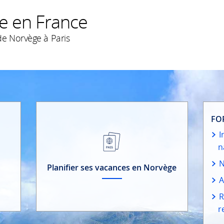
e en France
e Norvège à Paris
FO
I
n
N
Planifier ses vacances en Norvège
A
R
r