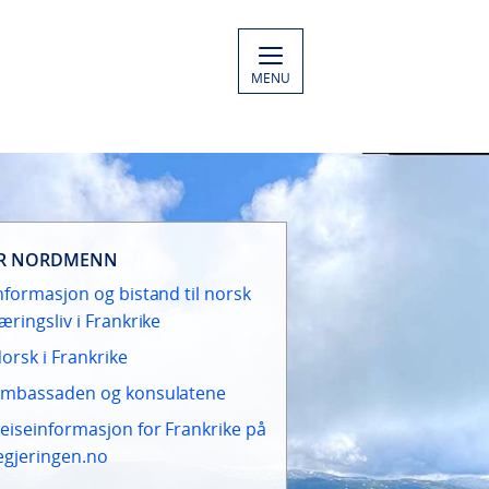
MENU
R NORDMENN
nformasjon og bistand til norsk
æringsliv i Frankrike
orsk i Frankrike
mbassaden og konsulatene
eiseinformasjon for Frankrike på
egjeringen.no