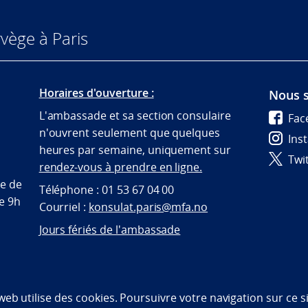
vège à Paris
Horaires d'ouverture :
Nous s
L'ambassade et sa section consulaire
Fac
n'ouvrent seulement que quelques
Ins
heures par semaine, uniquement sur
Twi
rendez-vous à prendre en ligne.
te de
Téléphone : 01 53 67 04 00
de 9h
Courriel :
konsulat.paris@mfa.no
Jours fériés de l'ambassade
bility statement (NO)
 web utilise des cookies. Poursuivre votre navigation sur ce 