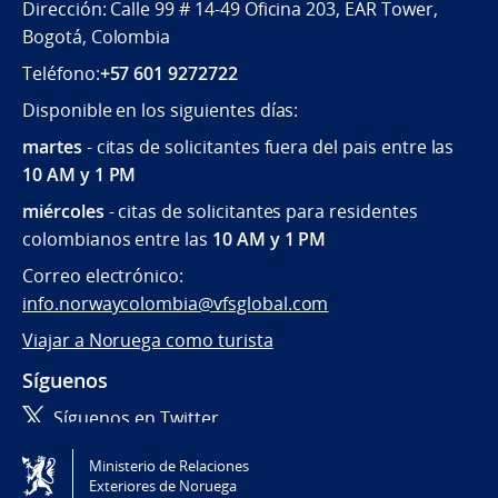
Dirección: Calle 99 # 14-49 Oficina 203, EAR Tower,
Bogotá, Colombia
Teléfono:
+57 601 9272722
Disponible en los siguientes días:
martes
- citas de solicitantes fuera del pais entre las
10 AM y 1 PM
miércoles
- citas de solicitantes para residentes
colombianos entre las
10 AM y 1 PM
Correo electrónico:
info.norwaycolombia@vfsglobal.com
Viajar a Noruega como turista
Síguenos
Síguenos en Twitter
Ministerio de Relaciones
Tilgjengelighetserklæring / Accessibility statement
Exteriores de Noruega