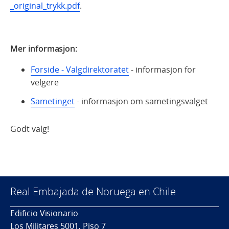
_original_trykk.pdf
.
Mer informasjon:
Forside - Valgdirektoratet
- informasjon for
velgere
Sametinget
- informasjon om sametingsvalget
Godt valg!
Real Embajada de Noruega en Chile
Edificio Visionario
Los Militares 5001, Piso 7