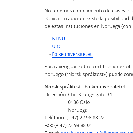
No tenemos conocimiento de clases que
Bolivia. En adición existe la posibilida
de estas instituciones en Noruega (con i
-
NTNU
-
UiO
-
Folkeuniversitetet
Para averiguar sobre certificaciones of
noruego (“Norsk språktest») puede cons
Norsk språktest - Folkeuniversitetet:
Dirección: Chr. Krohgs gate 34
0186 Oslo
Noruega
Teléfono: (+ 47) 22 98 88 22
Fax: (+ 47) 22 98 88 01