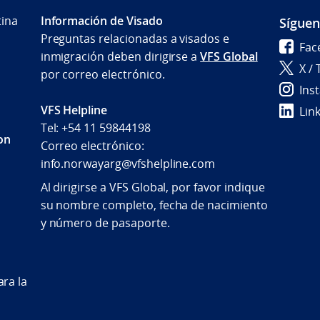
tina
Información de Visado
Sígue
Preguntas relacionadas a visados e
Fac
inmigración deben dirigirse a
VFS Global
X / 
por correo electrónico.
Ins
VFS Helpline
Lin
Tel: +54 11 59844198
con
Correo electrónico:
info.norwayarg@vfshelpline.com
Al dirigirse a VFS Global, por favor indique
su nombre completo, fecha de nacimiento
y número de pasaporte.
ra la