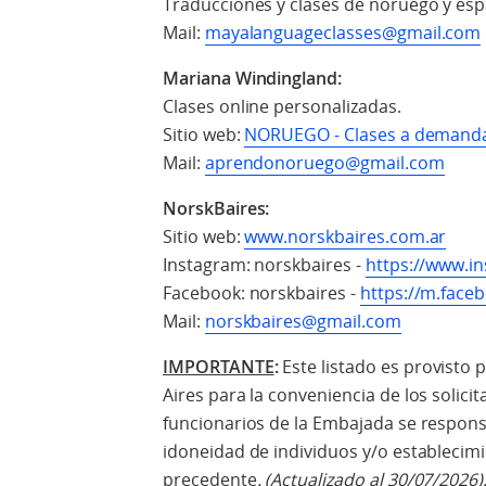
Traducciones y clases de noruego y esp
Mail:
mayalanguageclasses@gmail.com
Mariana Windingland:
Clases online personalizadas.
Sitio web:
NORUEGO - Clases a demand
Mail:
aprendonoruego@gmail.com
NorskBaires:
Sitio web:
www.norskbaires.com.ar
Instagram: norskbaires -
https://www.i
Facebook: norskbaires -
https://m.face
Mail:
norskbaires@gmail.com
IMPORTANTE
:
Este listado es provisto
Aires para la conveniencia de los solici
funcionarios de la Embajada se responsa
idoneidad de individuos y/o establecim
precedente
. (Actualizado al 30/07/2026)