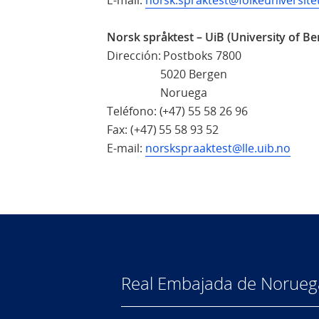
E-mail:
norsk.spraktest@folkeuniversite
Norsk språktest – UiB (University of Be
Dirección: Postboks 7800
5020 Bergen
Noruega
Teléfono: (+47) 55 58 26 96
Fax: (+47) 55 58 93 52
E-mail:
norskspraaktest@lle.uib.no
Real Embajada de Norueg