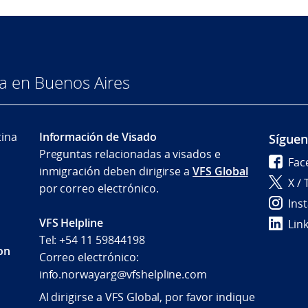
a en Buenos Aires
tina
Información de Visado
Sígue
Preguntas relacionadas a visados e
Fac
inmigración deben dirigirse a
VFS Global
X / 
por correo electrónico.
Ins
VFS Helpline
Lin
Tel: +54 11 59844198
con
Correo electrónico:
info.norwayarg@vfshelpline.com
Al dirigirse a VFS Global, por favor indique