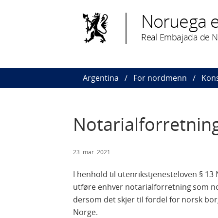
Noruega e
Real Embajada de N
Argentina
For nordmenn
Kons
Notarialforretnin
23. mar. 2021
I henhold til utenrikstjenesteloven § 13
utføre enhver notarialforretning som no
dersom det skjer til fordel for norsk borg
Norge.