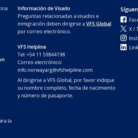
tina
Información de Visado
Sígue
Preguntas relacionadas a visados e
Fac
inmigración deben dirigirse a
VFS Global
X / 
por correo electrónico.
Ins
VFS Helpline
Lin
Tel: +54 11 59844198
con
Correo electrónico:
info.norwayarg@vfshelpline.com
Al dirigirse a VFS Global, por favor indique
su nombre completo, fecha de nacimiento
y número de pasaporte.
ra la