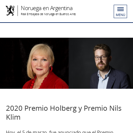
Noruega en Argentina
Real Embajada de Noruega en Buenos Aires
MENÚ
2020 Premio Holberg y Premio Nils
Klim
Hoy, el 5 de marzo, fue anunciado que el Premio