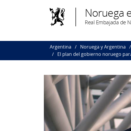
Noruega e
Real Embajada de N
Argentina
Noruega y Argentina
El plan del gobierno noruego para