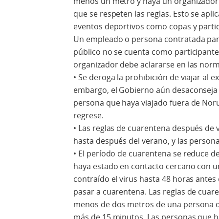
menos un metro y haya un organizador 
que se respeten las reglas. Esto se aplic
eventos deportivos como copas y parti
Un empleado o persona contratada para
público no se cuenta como participante 
organizador debe aclararse en las norma
• Se deroga la prohibición de viajar al e
embargo, el Gobierno aún desaconseja lo
persona que haya viajado fuera de No
regrese.
• Las reglas de cuarentena después de v
hasta después del verano, y las person
• El período de cuarentena se reduce de
haya estado en contacto cercano con 
contraído el virus hasta 48 horas ante
pasar a cuarentena. Las reglas de cuare
menos de dos metros de una persona 
más de 15 minutos. Las personas que 