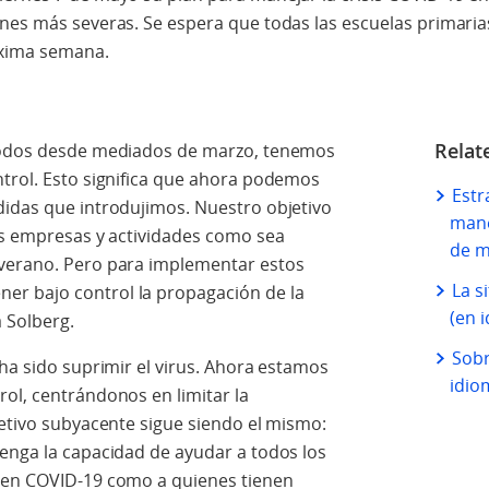
ones más severas. Se espera que todas las escuelas primaria
róxima semana.
Relat
 todos desde mediados de marzo, tenemos
ntrol. Esto significa que ahora podemos
Estr
didas que introdujimos. Nuestro objetivo
mane
tas empresas y actividades como sea
de m
 verano. Pero para implementar estos
La s
r bajo control la propagación de la
(en 
a Solberg.
Sobr
 ha sido suprimir el virus. Ahora estamos
idio
ol, centrándonos en limitar la
jetivo subyacente sigue siendo el mismo:
tenga la capacidad de ayudar a todos los
ecen COVID-19 como a quienes tienen