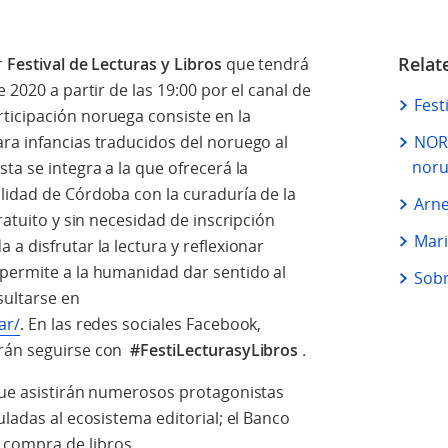
Relat
r
Festival de Lecturas y Libros
que tendrá
 2020 a partir de las 19:00 por el canal de
Fest
articipación noruega consiste en la
ra infancias traducidos del noruego al
NORL
noru
ta se integra a la que ofrecerá la
lidad de Córdoba con la curaduría de la
Arne
ratuito y sin necesidad de inscripción
Mari
a disfrutar la lectura y reflexionar
 permite a la humanidad dar sentido al
Sobr
ultarse en
ar/
. En las redes sociales Facebook,
drán seguirse con
#FestiLecturasyLibros
.
 que asistirán numerosos protagonistas
uladas al ecosistema editorial; el Banco
compra de libros.