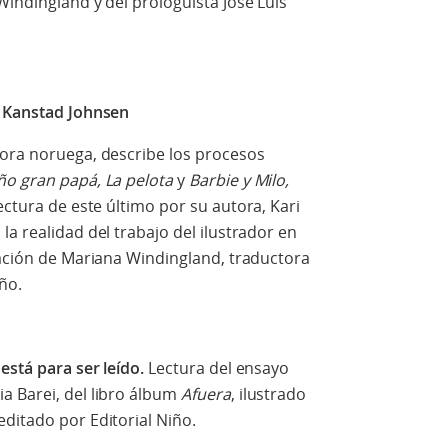
Windingland y del prologuista José Luis
i Kanstad Johnsen
dora noruega, describe los procesos
o gran papá, La pelota
y
Barbie y Milo,
lectura de este último por su autora, Kari
a realidad del trabajo del ilustrador en
pación de Mariana Windingland, traductora
ño.
está para ser leído.
Lectura del ensayo
ia Barei, del libro álbum
Afuera
, ilustrado
ditado por Editorial Niño.