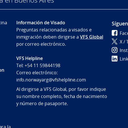
tina
Información de Visado
Sígue
Preguntas relacionadas a visados e
Fac
inmigración deben dirigirse a
VFS Global
X / 
por correo electrónico.
Ins
VFS Helpline
Lin
Tel: +54 11 59844198
con
Correo electrónico:
info.norwayarg@vfshelpline.com
Al dirigirse a VFS Global, por favor indique
su nombre completo, fecha de nacimiento
y número de pasaporte.
ra la