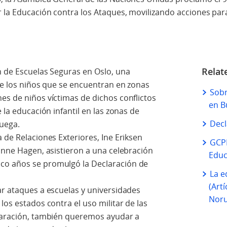
r la Educación contra los Ataques, movilizando acciones pa
Relat
n de Escuelas Seguras en Oslo, una
 de los niños que se encuentran en zonas
Sobr
es de niños víctimas de dichos conflictos
en B
 la educación infantil en las zonas de
Decl
ruega.
 de Relaciones Exteriores, Ine Eriksen
GCPE
ianne Hagen, asistieron a una celebración
Educ
co años se promulgó la Declaración de
La e
(Art
ar ataques a escuelas y universidades
Noru
los estados contra el uso militar de las
claración, también queremos ayudar a