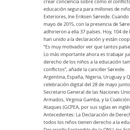
crear conciencia sobre cómo el conflict
educación segura para millones de niños
Exteriores, Ine Eriksen Søreide. Cuando 
mayo de 2015, con la presencia de Søre
adhirieron a ella 37 países. Hoy, 104 d
han unido a la declaración y están coo
“Es muy motivador ver que tantos paíse
Lo más importante ahora es trabajar ju
derecho de los niños a la educación ta
conflictos”, añade la canciller Søreide.
Argentina, España, Nigeria, Uruguay y Q
celebración digital del 28 de mayo junt
Secretario General de las Naciones Unid
Armados, Virginia Gamba, y la Coalición
Ataques (GCPEA, por sus siglas en inglés
Antecedentes: La Declaración de Dere
todos los niños tienen derecho a la edu
Desarrollo Sostenible de la ONU, los 