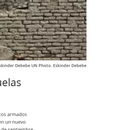
skinder Debebe UN Photo. Eskinder Debebe
uelas
ctos armados
 en un nuevo
9 de septiembre