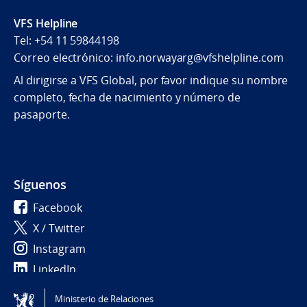
VFS Helpline
Tel: +54 11 59844198
Correo electrónico: info.norwayarg@vfshelpline.com
Al dirigirse a VFS Global, por favor indique su nombre
completo, fecha de nacimiento y número de
pasaporte.
Síguenos
Facebook
X / Twitter
Instagram
LinkedIn
Ministerio de Relaciones
Tilgjengelighetserklæring / Accessibility statement