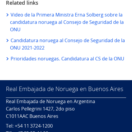
Related links
Video de la Primera Ministra Erna Solberg sobre la
candidatura noruega al Consejo de Seguridad de la
ONU
Candidatura noruega al Consejo de Seguridad de la
ONU 2021-2022
Prioridades noruegas. Candidatura al CS de la ONU
Real Embajada de Noruega en Buenos Aires
Real Embajada de Noruega en Argentina
Carlos Pellegrini 1427, 2do piso
C1011AAC Buenos Aires
Tel: +54 11 3724-1200