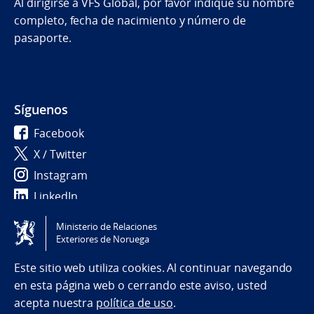
Al dirigirse a VFS Global, por favor indique su nombre
completo, fecha de nacimiento y número de
pasaporte.
Síguenos
Facebook
X / Twitter
Instagram
LinkedIn
Ministerio de Relaciones
Tilgjengelighetserklæring / Accessibility statement
Exteriores de Noruega
(NO)
Este sitio web utiliza cookies. Al continuar navegando
en esta página web o cerrando este aviso, usted
acepta nuestra
política de uso
.