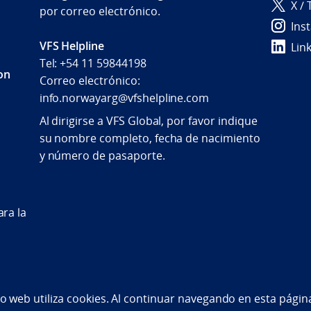
X / 
por correo electrónico.
Ins
VFS Helpline
Lin
Tel: +54 11 59844198
con
Correo electrónico:
info.norwayarg@vfshelpline.com
Al dirigirse a VFS Global, por favor indique
su nombre completo, fecha de nacimiento
y número de pasaporte.
ra la
bility statement (NO)
tio web utiliza cookies. Al continuar navegando en esta pági