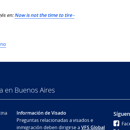
gés en:
Now is not the time to tire -
.no
a en Buenos Aires
tina
Información de Visado
Sígue
Preguntas relacionadas a visados e
Fac
inmigración deben dirigirse a
VFS Global