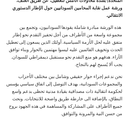
المتحدة) بشدة محاولات الأمس لتعطيل، عن طريق العنف،
ورشة عمل نقابة المحامين السودانيين حول الإطار الدستوري
الانتقالي.
هذه الورشة مبادرة شاملة يقودها السودانيون، وتجمع بين
مجموعة واسعة من الأطراف من أجل تحفيز التقدم نحو إطار
متفق عليه لحل الأزمة السياسية. أولئك الذين يسعون إلى تعطيل
الحدث وتخويف القائمين عليه ليسوا مهتمين بالحوار وبناء توافق
الآراء. هدفهم هو منع التقدم نحو مستقبل ديمقراطي للسودان.
يجب ألا يُسمح لهم بالنجاح.
نحن ندعم إجراء حوار حقيقي وشامل بين مختلف الأحزاب
والمجموعات السودانية، بهدف التوصل إلى اتفاق سياسي يؤسس
لحكومة انتقالية ذات مصداقية بقيادة مدنية تحظى بدعم واسع
النطاق، بالإضافة الى خارطة طريق واضحة للانتخابات. ونحث
جميع الأطراف على المشاركة والمساهمة في هذه الجهود بروح
من حسن النية والمرونة والتوافق.