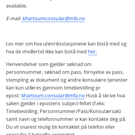
available.
E-mail:
khartoumconsular@mfa.no
Les mer om hva utenriksstasjonene kan bistå med og
hva de imidlertid ikke kan bistå med
her.
Henvendelser som gjelder søknad om
personnummer, søknad om pass, fornyelse av pass,
stempling av dokument og andre konsulære tjenester
kan kun utføres gjennom timebestilling pr
epost:
khartoum.consular@mfa.no
Husk å skrive hva
saken gjelder i epostens subject-feltet (f.eks:
Timebestilling. Personnummer/Pass/Konsulærsak)
samt navn og telefonnummer vi kan kontakte deg på.
Du vil snarest mulig bli kontaktet på telefon eller
epost for å bekrefte oppmøtet.