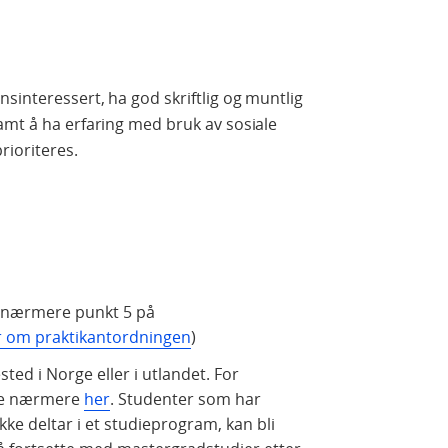
sinteressert, ha god skriftlig og muntlig
amt å ha erfaring med bruk av sosiale
prioriteres.
 nærmere punkt 5 på
r om praktikantordningen
)
ted i Norge eller i utlandet. For
 se nærmere
her
. Studenter som har
ikke deltar i et studieprogram, kan bli