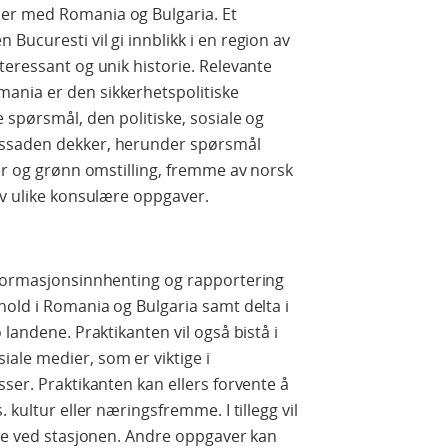
er med Romania og Bulgaria. Et
ucuresti vil gi innblikk i en region av
teressant og unik historie. Relevante
ania er den sikkerhetspolitiske
 spørsmål, den politiske, sosiale og
assaden dekker, herunder spørsmål
ter og grønn omstilling, fremme av norsk
av ulike konsulære oppgaver.
nformasjonsinnhenting og rapportering
hold i Romania og Bulgaria samt delta i
 landene. Praktikanten vil også bistå i
ale medier, som er viktige i
ser. Praktikanten kan ellers forvente å
 kultur eller næringsfremme. I tillegg vil
ene ved stasjonen. Andre oppgaver kan