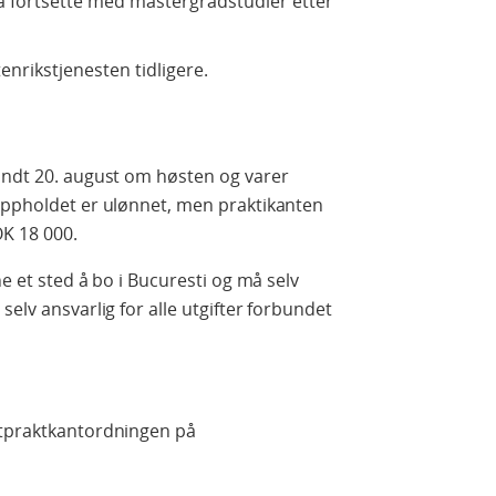
 å fortsette med mastergradstudier etter
enrikstjenesten tidligere.
rundt 20. august om høsten og varer
toppholdet er ulønnet, men praktikanten
OK 18 000.
ne et sted å bo i Bucuresti og må selv
selv ansvarlig for alle utgifter forbundet
ntpraktkantordningen på