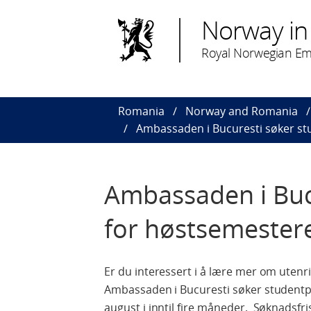
Norway in
Royal Norwegian Em
Romania
Norway and Romania
Ambassaden i Bucuresti søker st
Ambassaden i Buc
for høstsemester
Er du interessert i å lære mer om utenr
Ambassaden i Bucuresti søker studentpr
august i inntil fire måneder. Søknadsfr