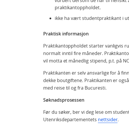
vurdert dersom de har til hensikt
praktikantoppholdet.
ikke ha vært studentpraktikant i ut
Praktisk informasjon
Praktikantoppholdet starter vanligvis 
normalt inntil fire måneder. Praktikan
vil motta et månedlig stipend, p.t. på N
Praktikanten er selv ansvarlige for å fin
dekke boutgiftene. Praktikanten er også 
med reise til og fra Bucuresti.
Søknadsprosessen
Før du søker, ber vi deg lese om stude
Utenriksdepartementets
nettsider
.