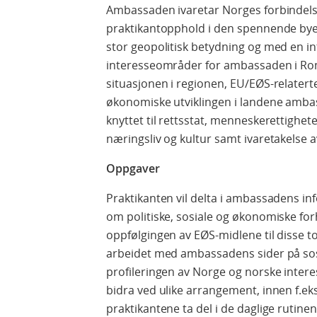
Ambassaden ivaretar Norges forbindels
praktikantopphold i den spennende byen B
stor geopolitisk betydning og med en in
interesseområder for ambassaden i Rom
situasjonen i regionen, EU/EØS-relaterte
økonomiske utviklingen i landene amb
knyttet til rettsstat, menneskerettighe
næringsliv og kultur samt ivaretakelse 
Oppgaver
Praktikanten vil delta i ambassadens i
om politiske, sosiale og økonomiske for
oppfølgingen av EØS-midlene til disse to
arbeidet med ambassadens sider på sosi
profileringen av Norge og norske interes
bidra ved ulike arrangement, innen f.eks.
praktikantene ta del i de daglige rutin