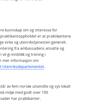
spre kunnskap om og interesse for
 praktikantoppholdet er at praktikantene
ge virke og utenrikstjenesten generelt.
entering fra ambassadens ansatte og
il gi innblikk og trening i
For mer informasjon om
il Utenriksdepartementet
.
år av fem norske utsendte og syv lokalt
tisk miljø med godt over 100
sader har praktikanter.