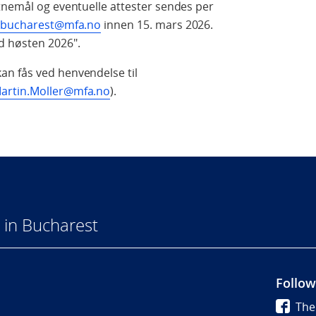
tnemål og eventuelle attester sendes per
t.bucharest@mfa.no
innen 15. mars 2026.
d høsten 2026".
n fås ved henvendelse til
artin.Moller@mfa.no
).
in Bucharest
Follow
The