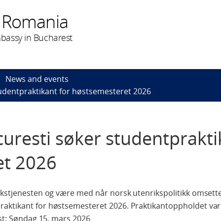
 Romania
bassy in Bucharest
News and events
udentpraktikant for høstsemesteret 2026
uresti søker studentprakti
et 2026
ikstjenesten og være med når norsk utenrikspolitikk omsettes
aktikant for høstsemesteret 2026. Praktikantoppholdet vare
ist: Søndag 15. mars 2026