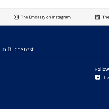
The Embassy on Instagram
The
in Bucharest
Follow
The