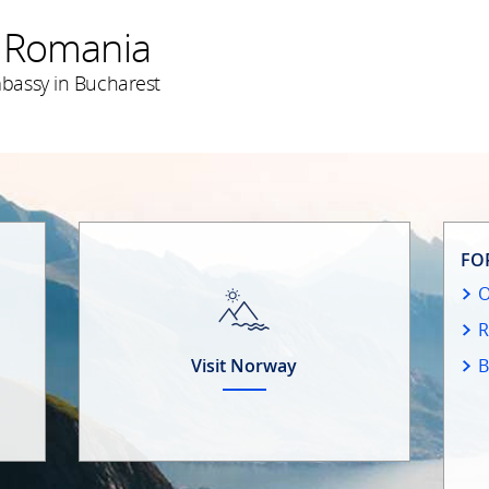
 Romania
bassy in Bucharest
FO
R
Visit Norway
B