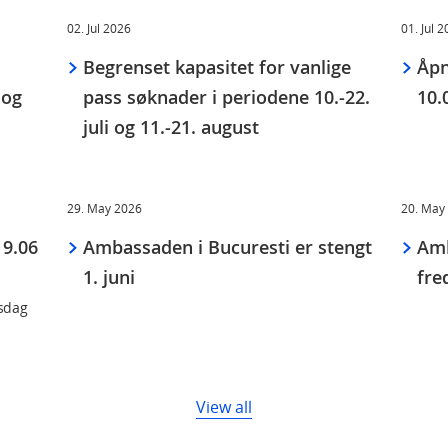
02. Jul 2026
01. Jul 
Begrenset kapasitet for vanlige
Åpn
 og
pass søknader i periodene 10.-22.
10.0
juli og 11.-21. august
29. May 2026
20. May
19.06
Ambassaden i Bucuresti er stengt
Amb
1. juni
fre
rsdag
View all