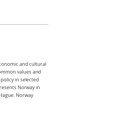
economic and cultural
 common values and
policy in selected
epresents Norway in
e Hague. Norway