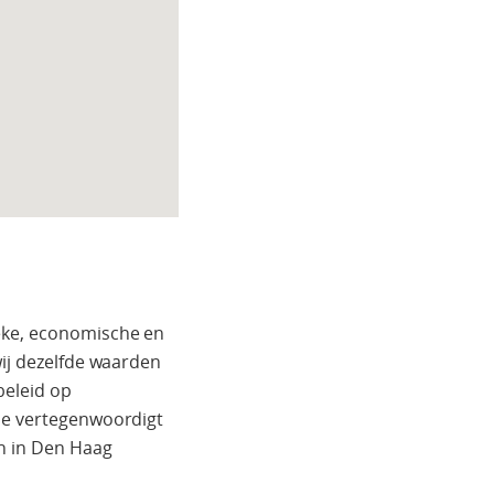
eke, economische en
wij dezelfde waarden
beleid op
ade vertegenwoordigt
ch in Den Haag