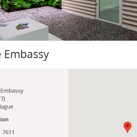
e Embassy
 Embassy
7J
 Hague
tion
1 7611