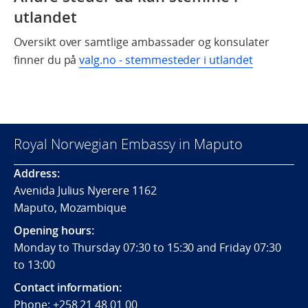
utlandet
Oversikt over samtlige ambassader og konsulater
finner du på
valg.no - stemmesteder i utlandet
Royal Norwegian Embassy in Maputo
Address:
Avenida Julius Nyerere 1162
Maputo, Mozambique
Opening hours:
Monday to Thursday 07:30 to 15:30 and Friday 07:30
to 13:00
Contact information:
Phone:
+258 21 48 01 00