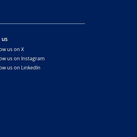
 us
low us on X
low us on Instagram
low us on LinkedIn