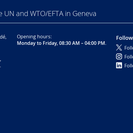
he UN and WTO/EFTA in Geneva
Opening hours:
dé,
Follow
Monday to Friday, 08:30 AM – 04:00 PM
.
Fol
Fol
,
Fol
-