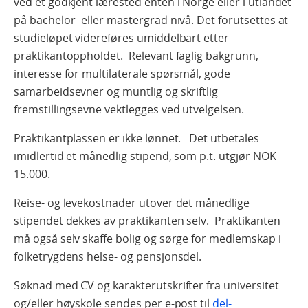
ved et godkjent lærested enten i Norge eller i utlandet
på bachelor- eller mastergrad nivå. Det forutsettes at
studieløpet videreføres umiddelbart etter
praktikantoppholdet. Relevant faglig bakgrunn,
interesse for multilaterale spørsmål, gode
samarbeidsevner og muntlig og skriftlig
fremstillingsevne vektlegges ved utvelgelsen.
Praktikantplassen er ikke lønnet. Det utbetales
imidlertid et månedlig stipend, som p.t. utgjør NOK
15.000.
Reise- og levekostnader utover det månedlige
stipendet dekkes av praktikanten selv. Praktikanten
må også selv skaffe bolig og sørge for medlemskap i
folketrygdens helse- og pensjonsdel.
Søknad med CV og karakterutskrifter fra universitet
og/eller høyskole sendes per e-post til
del-