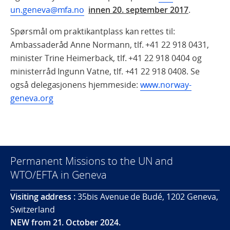
un.geneva@mfa.no
innen 20. september 2017
.
Spørsmål om praktikantplass kan rettes til:
Ambassaderåd Anne Normann, tlf. +41 22 918 0431,
minister Trine Heimerback, tlf. +41 22 918 0404 og
ministerråd Ingunn Vatne, tlf. +41 22 918 0408. Se
også delegasjonens hjemmeside:
www.norway-
geneva.org
Permanent Missions to the UN and
WTO/EFTA in Geneva
Visiting address :
35bis Avenue de Budé, 1202 Geneva,
Switzerland
NEW from 21. October 2024.