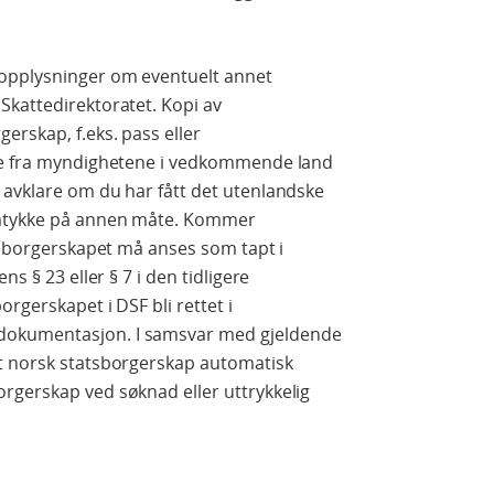
opplysninger om eventuelt annet
Skattedirektoratet. Kopi av
rskap, f.eks. pass eller
lse fra myndighetene i vedkommende land
 avklare om du har fått det utenlandske
amtykke på annen måte. Kommer
atsborgerskapet må anses som tapt i
s § 23 eller § 7 i den tidligere
rgerskapet i DSF bli rettet i
dokumentasjon. I samsvar med gjeldende
t norsk statsborgerskap automatisk
rgerskap ved søknad eller uttrykkelig