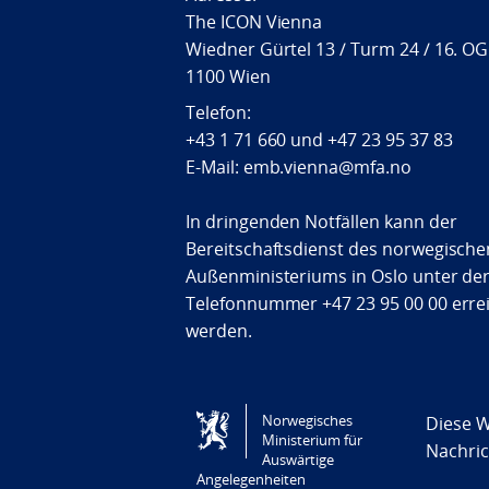
The ICON Vienna
Wiedner Gürtel 13 / Turm 24 / 16. OG
1100 Wien
Telefon:
+43 1 71 660
und
+47 23 95 37 83
E-Mail: emb.vienna@mfa.no
In dringenden Notfällen kann der
Bereitschaftsdienst des norwegische
Außenministeriums in Oslo unter de
Telefonnummer +47 23 95 00 00 erre
werden.
Norwegisches
Diese W
Tilgjengelighetserklæring / Accessi
Ministerium für
Nachric
Auswärtige
Angelegenheiten