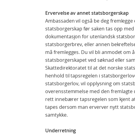
Ervervelse av annet statsborgerskap
Ambassaden vil også be deg fremlegge 
statsborgerskap før saken tas opp med 
dokumentasjon for utenlandsk statsborge
statsborgerbrev, eller annen bekrefte
må fremlegges. Du vil bli anmodet om å
statsborgerskapet ved søknad eller s
Skattedirektoratet til at det norske st
henhold til tapsregelen i statsborgerloven
statsborgerlov, vil opplysning om statsbo
overensstemmelse med den fremlagte 
rett innebærer tapsregelen som kjent a
tapes dersom man erverver nytt statsbo
samtykke.
Underretning