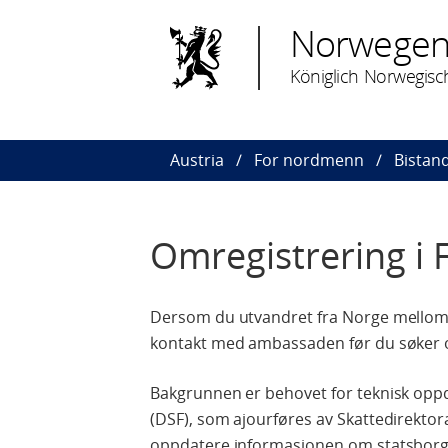
Norwegen 
Königlich Norwegisc
Austria
For nordmenn
Bistan
Omregistrering i
Dersom du utvandret fra Norge mellom 1
kontakt med ambassaden før du søker 
Bakgrunnen er behovet for teknisk oppda
(DSF), som ajourføres av Skattedirektor
oppdatere informasjonen om statsborge