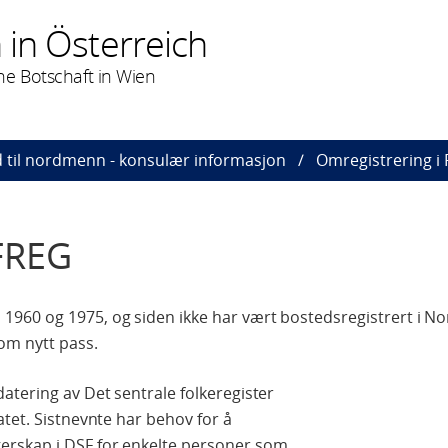
in Österreich
he Botschaft in Wien
d til nordmenn - konsulær informasjon
Omregistrering i
 FREG
960 og 1975, og siden ikke har vært bostedsregistrert i No
om nytt pass.
tering av Det sentrale folkeregister
atet. Sistnevnte har behov for å
rskap i DSF for enkelte personer som