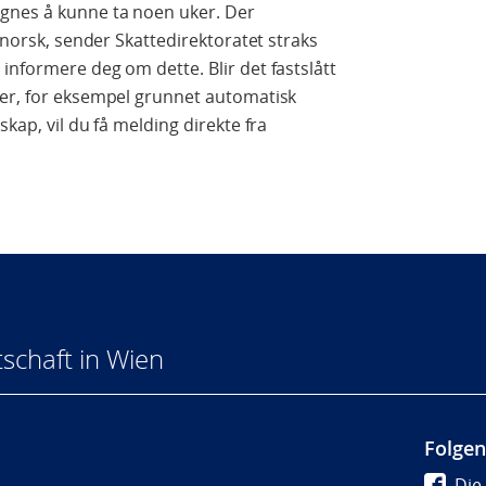
gnes å kunne ta noen uker. Der
l norsk, sender Skattedirektoratet straks
informere deg om dette. Blir det fastslått
ger, for eksempel grunnet automatisk
kap, vil du få melding direkte fra
schaft in Wien
Folgen
Die