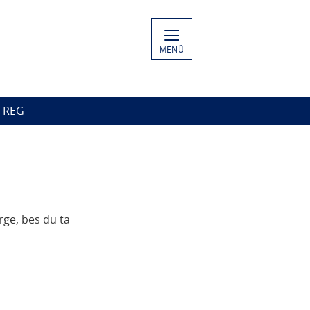
MENÜ
 FREG
rge, bes du ta