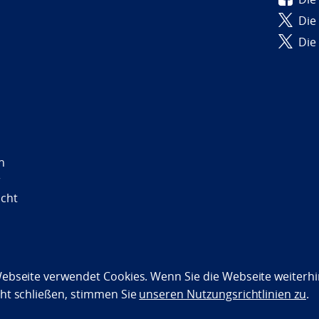
Die
Die
n
r
icht
ebseite verwendet Cookies. Wenn Sie die Webseite weiterhi
bility statement (NO)
ht schließen, stimmen Sie
unseren Nutzungsrichtlinien zu
.