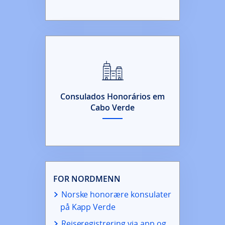
Consulados Honorários em
Cabo Verde
FOR NORDMENN
Norske honorære konsulater
på Kapp Verde
Reiseregistrering via app og