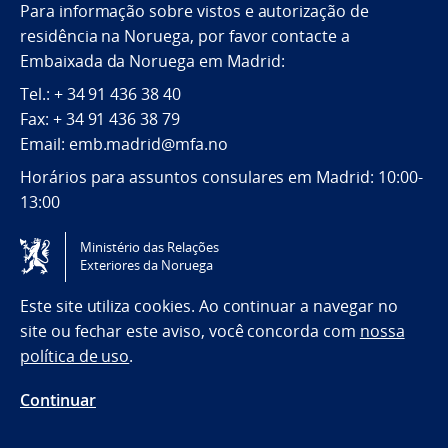
Para informação sobre vistos e autorização de
residência na Noruega, por favor contacte a
Embaixada da Noruega em Madrid:
Tel.: + 34 91 436 38 40
Fax: + 34 91 436 38 79
Email: emb.madrid@mfa.no
Horários para assuntos consulares em Madrid: 10:00-
13:00
Ministério das Relações
Tilgjengelighetserklæring / Accessibility statement
Exteriores da Noruega
(NO)
Este site utiliza cookies. Ao continuar a navegar no
site ou fechar este aviso, você concorda com
nossa
política de uso
.
Continuar