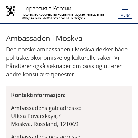
Норвегия в России
Посольство Королевства Норвегия в Москве, Генеральные
MENY
консульства в Мурманске и Санкт-Петербурге
Ambassaden i Moskva
Den norske ambassaden i Moskva dekker både
politiske, økonomiske og kulturelle saker. Vi
håndterer også søknader om pass og utfører
andre konsulære tjenester.
Kontaktinformasjon:
Ambassadens gateadresse:
Ulitsa Povarskaya,7
Moskva, Russland, 121069
Ambassadens postadresse: