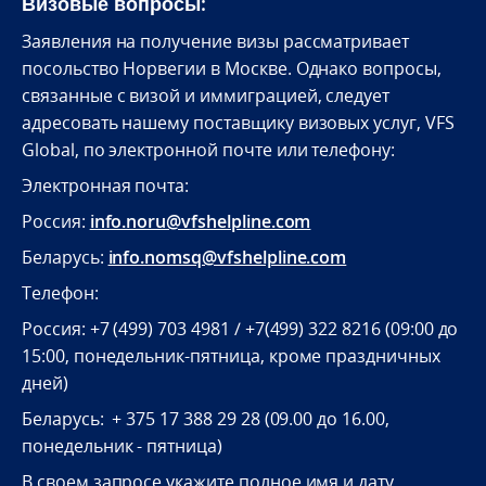
Визовые вопросы:
Заявления на получение визы рассматривает
посольство Норвегии в Москве. Однако вопросы,
связанные с визой и иммиграцией, следует
адресовать нашему поставщику визовых услуг, VFS
Global, по электронной почте или телефону:
Электронная почта:
Россия:
info.noru@vfshelpline.com
Беларусь:
info.nomsq@vfshelpline.com
Телефон:
Россия: +7 (499) 703 4981 / +7(499) 322 8216 (09:00 до
15:00, понедельник-пятница, кроме праздничных
дней)
Беларусь: + 375 17 388 29 28 (09.00 до 16.00,
понедельник - пятница)
В своем запросе укажите полное имя и дату