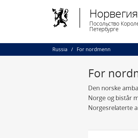
Норвегия
Посольство Короле
Петербурге
Russia
For nordmenn
For nord
Den norske ambas
Norge og bistår m
Norgesrelaterte 