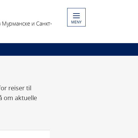
MENY
 Мурманске и Санкт-
 reiser til
å om aktuelle