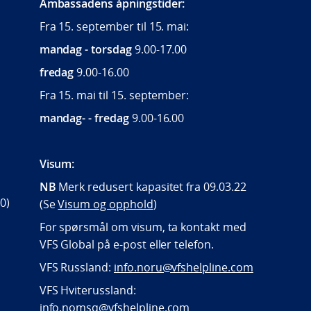
Ambassadens åpningstider:
Fra 15. september til 15. mai:
mandag - torsdag
9.00-17.00
fredag
9.00-16.00
Fra 15. mai til 15. september:
mandag- - fredag
9.00-16.00
Visum:
NB
Merk redusert kapasitet fra 09.03.22
0)
(Se
Visum og opphold
)
For spørsmål om visum, ta kontakt med
VFS Global på e-post eller telefon.
VFS Russland:
info.noru@vfshelpline.com
VFS Hviterussland:
info.nomsq@vfshelpline.com