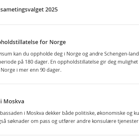
g sametingsvalget 2025
holdstillatelse for Norge
isum kan du oppholde deg i Norge og andre Schengen-land i
eriode på 180 dager. En oppholdstillatelse gir deg mulighet t
 Norge i mer enn 90 dager.
i Moskva
assaden i Moskva dekker både politiske, økonomiske og kul
gså søknader om pass og utfører andre konsulære tjenester