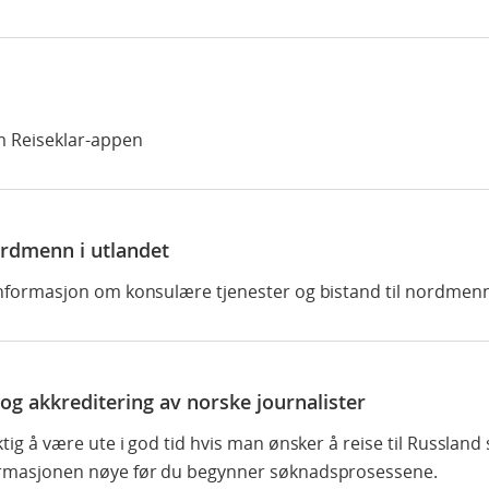
m Reiseklar-appen
ordmenn i utlandet
informasjon om konsulære tjenester og bistand til nordmenn
og akkreditering av norske journalister
ktig å være ute i god tid hvis man ønsker å reise til Russland
ormasjonen nøye før du begynner søknadsprosessene.