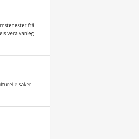
umstenester frå
leis vera vanleg
turelle saker.