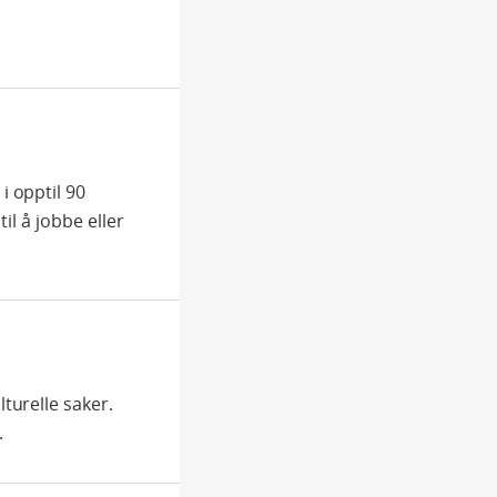
 opptil 90
il å jobbe eller
turelle saker.
.