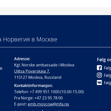
а Норвегия в Москве
Adresse:
Følg o
Kgl. Norske ambassade i Moskva
Føl
 в
Ulitsa Povarskaja 7
,
Føl
115127 Moskva, Russland
Føl
Kontaktinformasjon:
Telefon: +7 499 951 1000 (10.00-15.00)
Fra Norge: +47 23 95 78 00
E-post:
emb.moscow@mfa.no