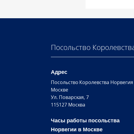
Посольство Королевств
Адрес
Посольство Королевства Норвегия
Москве
Ул. Поварская, 7
115127 Москва
Часы работы посольства
Норвегии в Москве