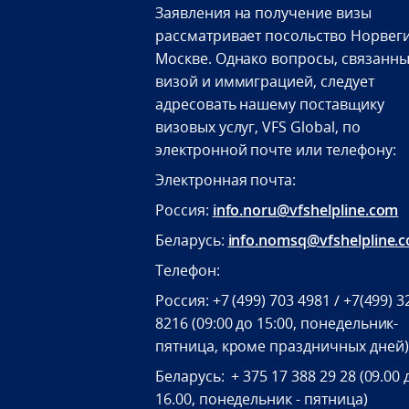
Заявления на получение визы
рассматривает посольство Норвеги
Москве. Однако вопросы, связанны
визой и иммиграцией, следует
адресовать нашему поставщику
визовых услуг, VFS Global, по
электронной почте или телефону:
Электронная почта:
Россия:
info.noru@vfshelpline.com
Беларусь:
info.nomsq@vfshelpline.
Телефон:
Россия: +7 (499) 703 4981 / +7(499) 3
8216 (09:00 до 15:00, понедельник-
пятница, кроме праздничных дней)
Беларусь: + 375 17 388 29 28 (09.00 
16.00, понедельник - пятница)