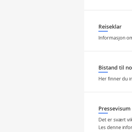
Reiseklar
Informasjon o
Bistand til n
Her finner du 
Pressevisum 
Det er svært vi
Les denne inf