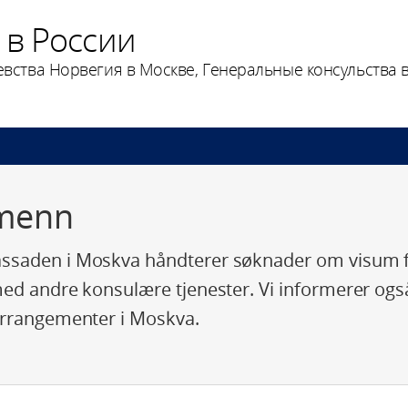
 в России
вства Норвегия в Москве, Генеральные консульства в
menn
saden i Moskva håndterer søknader om visum for
ed andre konsulære tjenester. Vi informerer ogs
arrangementer i Moskva.