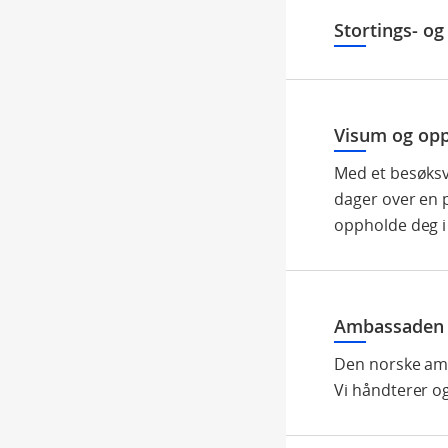
Stortings- o
Visum og opp
Med et besøksv
dager over en p
oppholde deg i
Ambassaden 
Den norske amb
Vi håndterer o