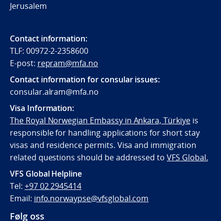
Jerusalem
Contact information:
TLF: 00972-2-2358600
E-post:
repram@mfa.no
Contact information for consular issues:
consular.alram@mfa.no
Visa Information:
The Royal Norwegian Embassy in Ankara, Türkiye
is
responsible for handling applications for short stay
visas and residence permits. Visa and immigration
related questions should be addressed to
VFS Global.
VFS Global Helpline
Tel:
+97 02 2945414
Email:
info.norwaypse@vfsglobal.com
Følg oss