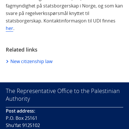
fagmyndighet på statsborgerskap i Norge, og som kan
svare på regelverksspørsmål knyttet til
statsborgerskap. Kontaktinformasjon til UDI finnes
her
.
Related links
New citizenship law
The Representative Office to the Palestinian
Authority
Post address:
P.O. Box 25161
Shu'fat 9125102