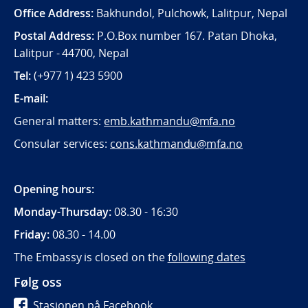
Office Address:
Bakhundol, Pulchowk, Lalitpur, Nepal
Postal Address:
P.O.Box number 167. Patan Dhoka,
Lalitpur - 44700, Nepal
Tel:
(+977 1) 423 5900
E-mail:
General matters:
emb.kathmandu@mfa.no
Consular services:
cons.kathmandu@mfa.no
Opening hours:
Monday-Thursday:
08.30 - 16:30
Friday:
08.30 - 14.00
The Embassy is closed on the
following dates
Følg oss
Stasjonen på Facebook