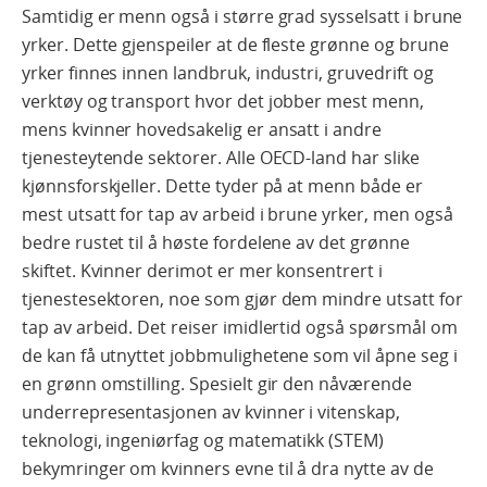
Samtidig er menn også i større grad sysselsatt i brune
yrker. Dette gjenspeiler at de fleste grønne og brune
yrker finnes innen landbruk, industri, gruvedrift og
verktøy og transport hvor det jobber mest menn,
mens kvinner hovedsakelig er ansatt i andre
tjenesteytende sektorer. Alle OECD-land har slike
kjønnsforskjeller. Dette tyder på at menn både er
mest utsatt for tap av arbeid i brune yrker, men også
bedre rustet til å høste fordelene av det grønne
skiftet. Kvinner derimot er mer konsentrert i
tjenestesektoren, noe som gjør dem mindre utsatt for
tap av arbeid. Det reiser imidlertid også spørsmål om
de kan få utnyttet jobbmulighetene som vil åpne seg i
en grønn omstilling. Spesielt gir den nåværende
underrepresentasjonen av kvinner i vitenskap,
teknologi, ingeniørfag og matematikk (STEM)
bekymringer om kvinners evne til å dra nytte av de