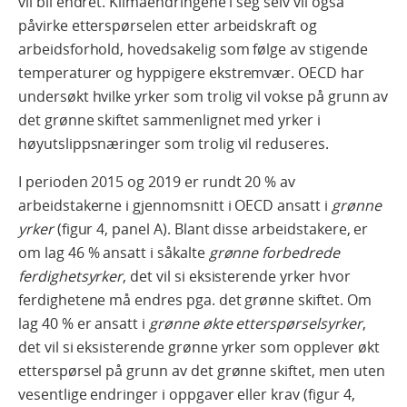
vil bli endret. Klimaendringene i seg selv vil også
påvirke etterspørselen etter arbeidskraft og
arbeidsforhold, hovedsakelig som følge av stigende
temperaturer og hyppigere ekstremvær. OECD har
undersøkt hvilke yrker som trolig vil vokse på grunn av
det grønne skiftet sammenlignet med yrker i
høyutslippsnæringer som trolig vil reduseres.
I perioden 2015 og 2019 er rundt 20 % av
arbeidstakerne i gjennomsnitt i OECD ansatt i
grønne
yrker
(figur 4, panel A). Blant disse arbeidstakere, er
om lag 46 % ansatt i såkalte
grønne forbedrede
ferdighetsyrker
, det vil si eksisterende yrker hvor
ferdighetene må endres pga. det grønne skiftet. Om
lag 40 % er ansatt i
grønne økte etterspørselsyrker
,
det vil si eksisterende grønne yrker som opplever økt
etterspørsel på grunn av det grønne skiftet, men uten
vesentlige endringer i oppgaver eller krav (figur 4,