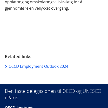
opplæring og omskolering vil bli viktig for å
gjennomføre en vellykket overgang.
Related links
OECD Employment Outlook 2024
Den faste delegasjonen til OECD og UNESCO
i Paris
OECD-kontoret