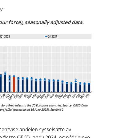
w
ur force), seasonally adjusted data.
osentvise andelen sysselsatte av
de fleste OECD-land i 2024, og nådde nye