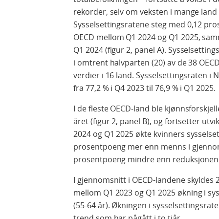
rekorder, selv om veksten i mange land 
Sysselsettingsratene steg med 0,12 pros
OECD mellom Q1 2024 og Q1 2025, sam
Q1 2024 (figur 2, panel A). Sysselsetting
i omtrent halvparten (20) av de 38 OEC
verdier i 16 land. Sysselsettingsraten i
fra 77,2 % i Q4 2023 til 76,9 % i Q1 2025.
I de fleste OECD-land ble kjønnsforskjell
året (figur 2, panel B), og fortsetter ut
2024 og Q1 2025 økte kvinners sysselse
prosentpoeng mer enn menns i gjennomsn
prosentpoeng mindre enn reduksjonen å
I gjennomsnitt i OECD-landene skyldes 2
mellom Q1 2023 og Q1 2025 økning i sys
(55-64 år). Økningen i sysselsettingsrat
trend som har pågått i to tiår.