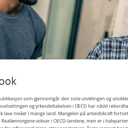
ook
blikasjon som gjennomgår den siste utviklingen og utsikte
selsettingen og yrkesdeltakelsen i OECD har nådd rekordh
sk lave nivåer i mange land. Mangelen på arbeidskraft fortse
 Reallønningene vokser i OECD-landene, men er i halvparte