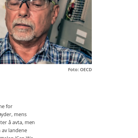
Foto: OECD
ne for
øyder, mens
tter å avta, men
n av landene