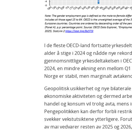
I de fleste OECD-land fortsatte yrkesdel
alder å stige i 2024 og nådde nye rekor
gjennomsnittlige yrkesdeltakelsen i OE
2024, en mindre økning enn mellom Q1 2
Norge er stabil, men marginalt avtakende
Geopolitisk usikkerhet og nye bilaterale
økonomiske aktiviteten og dermed arbe
handel og konsum vil trolig avta, mens 
Pengepolitikken kan derfor forbli restri
svekker vekstutsiktene ytterligere. Forut
av mai vedvarer resten av 2025 og 2026,