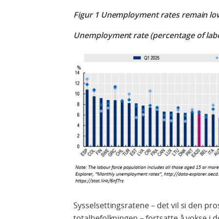
Figur 1
Unemployment rates remain lo
Unemployment rate (percentage of labo
Sysselsettingsratene – det vil si den pr
totalbefolkningen – fortsatte å vokse i 