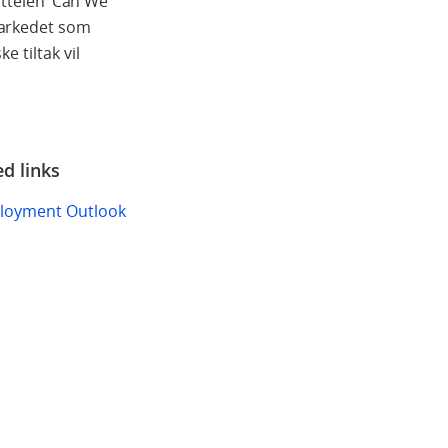
tittelen ‘Can We
markedet som
 tiltak vil
ed links
loyment Outlook