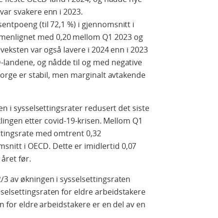
var svakere enn i 2023.
entpoeng (til 72,1 %) i gjennomsnitt i
menlignet med 0,20 mellom Q1 2023 og
sveksten var også lavere i 2024 enn i 2023
D-landene, og nådde til og med negative
 Norge er stabil, men marginalt avtakende
en i sysselsettingsrater redusert det siste
viklingen etter covid-19-krisen. Mellom Q1
ttingsrate med omtrent 0,32
itt i OECD. Dette er imidlertid 0,07
ret før.
/3 av økningen i sysselsettingsraten
selsettingsraten for eldre arbeidstakere
en for eldre arbeidstakere er en del av en