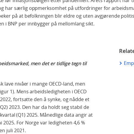
 like før inflasjonsbølgen etter pandemien. Årets rapport har 
og har særlig oppmerksomhet på utfordringer for arbeids
ker på at befolkningen blir eldre og uten avgjørende politiske
n i BNP per innbygger på mellomlang sikt.
Relat
Emp
eidsmarked, men det er tidlige tegn til
isk lave nivåer i mange OECD-land, men
igur 1). Mens arbeidsledigheten i OECD
 2022, fortsatte den å synke, og nådde et
 (Q2) 2023. Den har da holdt seg stabil de
te kvartal (Q1) 2025. Månedlige data angir at
i 2025. For Norge var ledigheten 4,6 %
n juli 2021.