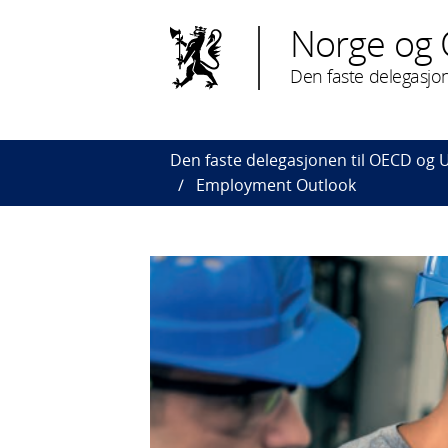
Norge og
Den faste delegasjo
Den faste delegasjonen til OECD og 
Employment Outlook