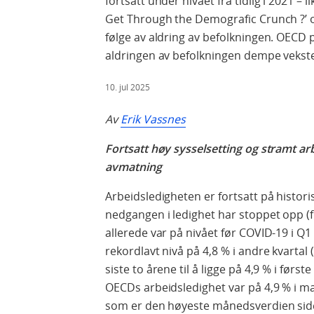
fortsatt under nivået fra tidlig i 2021 –
Get Through the Demografic Crunch ?’ 
følge av aldring av befolkningen. OECD pe
aldringen av befolkningen dempe vekste
10. jul 2025
Av
Erik Vassnes
Fortsatt høy sysselsetting og stramt arb
avmatning
Arbeidsledigheten er fortsatt på histor
nedgangen i ledighet har stoppet opp (f
allerede var på nivået før COVID-19 i Q1
rekordlavt nivå på 4,8 % i andre kvartal
siste to årene til å ligge på 4,9 % i førs
OECDs arbeidsledighet var på 4,9 % i ma
som er den høyeste månedsverdien side