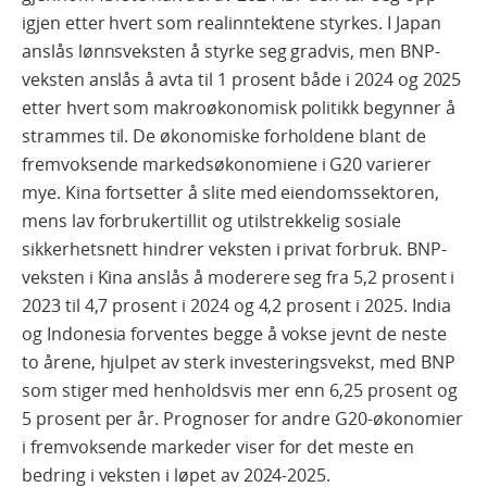
igjen etter hvert som realinntektene styrkes. I Japan
anslås lønnsveksten å styrke seg gradvis, men BNP-
veksten anslås å avta til 1 prosent både i 2024 og 2025
etter hvert som makroøkonomisk politikk begynner å
strammes til. De økonomiske forholdene blant de
fremvoksende markedsøkonomiene i G20 varierer
mye. Kina fortsetter å slite med eiendomssektoren,
mens lav forbrukertillit og utilstrekkelig sosiale
sikkerhetsnett hindrer veksten i privat forbruk. BNP-
veksten i Kina anslås å moderere seg fra 5,2 prosent i
2023 til 4,7 prosent i 2024 og 4,2 prosent i 2025. India
og Indonesia forventes begge å vokse jevnt de neste
to årene, hjulpet av sterk investeringsvekst, med BNP
som stiger med henholdsvis mer enn 6,25 prosent og
5 prosent per år. Prognoser for andre G20-økonomier
i fremvoksende markeder viser for det meste en
bedring i veksten i løpet av 2024-2025.