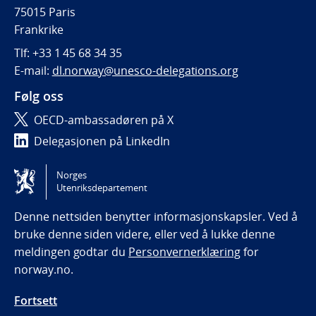
75015 Paris
Frankrike
Tlf:
+33 1 45 68 34 35
E-mail:
dl.norway@unesco-delegations.org
Følg oss
OECD-ambassadøren på X
Delegasjonen på LinkedIn
Delegasjonen på Instagram
Norges
Utenriksdepartement
Tilgjengelighetserklæring / Accessibility statement
(NO)
Denne nettsiden benytter informasjonskapsler. Ved å
bruke denne siden videre, eller ved å lukke denne
meldingen godtar du
Personvernerklæring
for
norway.no.
Fortsett