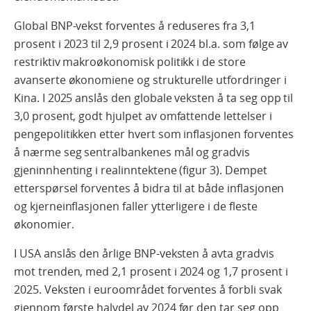
Global BNP-vekst forventes å reduseres fra 3,1
prosent i 2023 til 2,9 prosent i 2024 bl.a. som følge av
restriktiv makroøkonomisk politikk i de store
avanserte økonomiene og strukturelle utfordringer i
Kina. I 2025 anslås den globale veksten å ta seg opp til
3,0 prosent, godt hjulpet av omfattende lettelser i
pengepolitikken etter hvert som inflasjonen forventes
å nærme seg sentralbankenes mål og gradvis
gjeninnhenting i realinntektene (figur 3). Dempet
etterspørsel forventes å bidra til at både inflasjonen
og kjerneinflasjonen faller ytterligere i de fleste
økonomier.
I USA anslås den årlige BNP-veksten å avta gradvis
mot trenden, med 2,1 prosent i 2024 og 1,7 prosent i
2025. Veksten i euroområdet forventes å forbli svak
gjennom første halvdel av 2024 før den tar seg opp