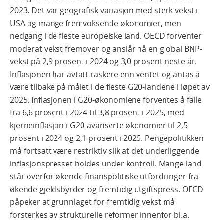
2023. Det var geografisk variasjon med sterk vekst i
USA og mange fremvoksende økonomier, men
nedgang i de fleste europeiske land. OECD forventer
moderat vekst fremover og anslår nå en global BNP-
vekst på 2,9 prosent i 2024 og 3,0 prosent neste år.
Inflasjonen har avtatt raskere enn ventet og antas å
være tilbake på målet i de fleste G20-landene i løpet av
2025. Inflasjonen i G20-økonomiene forventes å falle
fra 6,6 prosent i 2024 til 3,8 prosent i 2025, med
kjerneinflasjon i G20-avanserte økonomier til 2,5
prosent i 2024 og 2,1 prosent i 2025. Pengepolitikken
må fortsatt være restriktiv slik at det underliggende
inflasjonspresset holdes under kontroll. Mange land
står overfor økende finanspolitiske utfordringer fra
økende gjeldsbyrder og fremtidig utgiftspress. OECD
påpeker at grunnlaget for fremtidig vekst må
forsterkes av strukturelle reformer innenfor bl.a.