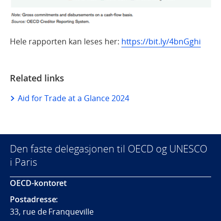
Hele rapporten kan leses her:
https://bit.ly/4bnGghi
Related links
Aid for Trade at a Glance 2024
Den faste delegasjonen til OECD og UNESCO
i Paris
OECD-kontoret
Postadresse:
33, rue de Franqueville