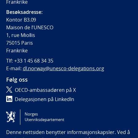
Frankrike
Besøksadresse:
Kontor B3.09
Maison de l'UNESCO
1, rue Miollis
75015 Paris
Frankrike
Tlf:
+33 1 45 68 34 35
E-mail:
dl.norway@unesco-delegations.org
Følg oss
OECD-ambassadøren på X
Delegasjonen på LinkedIn
Delegasjonen på Instagram
Norges
Utenriksdepartement
Tilgjengelighetserklæring / Accessibility statement
(NO)
Denne nettsiden benytter informasjonskapsler. Ved å