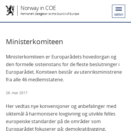
Norway in COE
Permanent Delegation to the Council of Europe
MENY
Ministerkomiteen
Ministerkomiteen er Europarådets hovedorgan og
den formelle sisteinstans for de fleste beslutninger i
Europarådet. Komiteen består av utenriksministrene
fra alle 46 medlemstatene.
28. mar 2017
Her vedtas nye konvensjoner og anbefalinger med
siktemål å harmonisere lovgivning og utvikle felles
europeiske standarder på de områder som
Europarådet fokuserer på: demokratibygging,