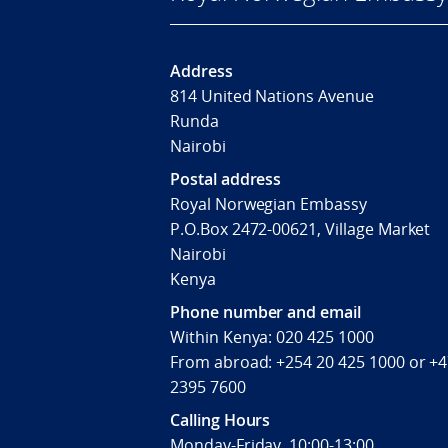
Address
814 United Nations Avenue
Runda
Nairobi
Postal address
Royal Norwegian Embassy
P.O.Box 2472-00621, Village Market
Nairobi
Kenya
Phone number and email
Within Kenya: 020 425 1000
From abroad: +254 20 425 1000 or +
2395 7600
Calling Hours
Monday-Friday, 10:00-13:00