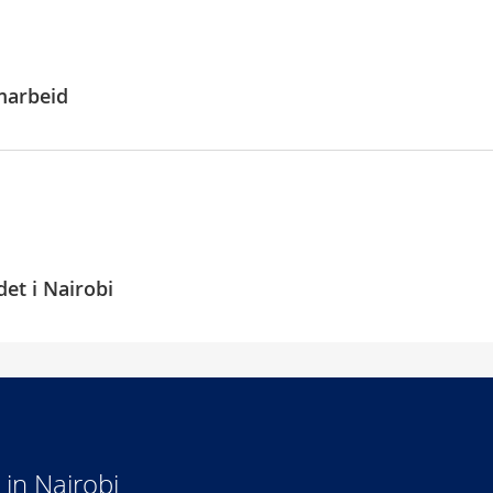
marbeid
et i Nairobi
in Nairobi