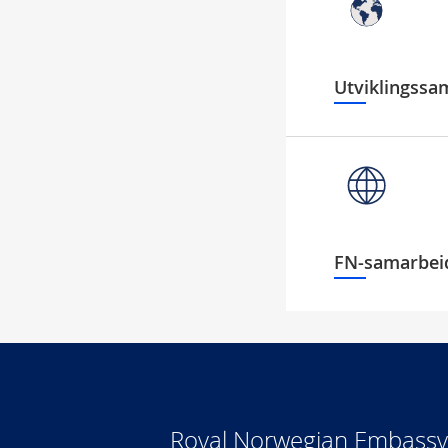
Utviklingssa
FN-samarbeid
Royal Norwegian Embassy 