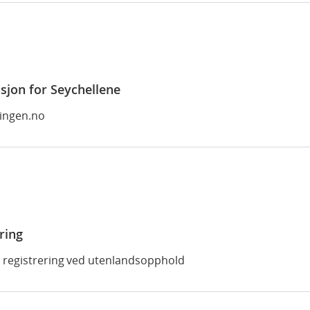
sjon for Seychellene
ringen.no
ring
llig registrering ved utenlandsopphold