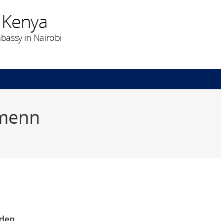
 Kenya
assy in Nairobi
menn
den